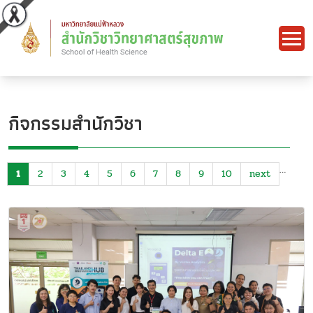
กิจกรรมสำนักวิชา
…
1
2
3
4
5
6
7
8
9
10
next