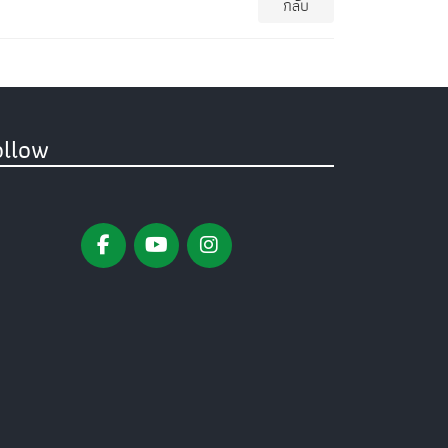
กลับ
ollow