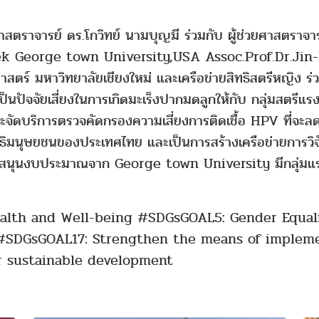
าสตราจารย์ ดร.โกวิทย์ นามบุญมี ร่วมกับ ผู้ช่วยศาสตราจ
ozek George town University,USA Assoc.Prof.Dr.Jin
สตร์ มหาวิทยาลัยเชียงใหม่ และเครือข่ายสิทธิสตรีหญิง ร่
็นปัจจัยเสี่ยงในการเกิดมะเร็งปากมดลูกให้กับ กลุ่มสตรีแรง
บริการตรวจคัดกรองความเสี่ยงการติดเชื้อ HPV ที่จะลดค
มนุษยชนของประเทศไทย และเป็นการสร้างเครือข่ายการวิจัย
บสนุนงบประมาณจาก George town University มีกลุ่มแรงง
lth and Well-being #SDGsGOAL5: Gender Equal
#SDGsGOAL17: Strengthen the means of impleme
or sustainable development