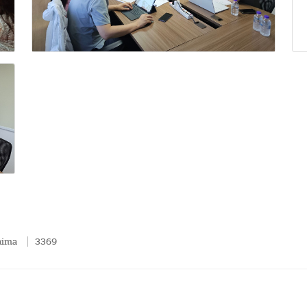
aima
3369