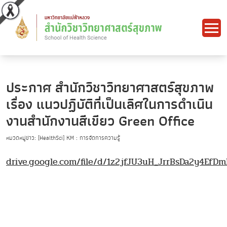
ประกาศ สำนักวิชาวิทยาศาสตร์สุขภาพ
เรื่อง แนวปฏิบัติที่เป็นเลิศในการดำเนิน
งานสำนักงานสีเขียว Green Office
หมวดหมู่ข่าว: [HealthSci] KM : การจัดการความรู้
drive.google.com/file/d/1z2jfJU3uH_JrrBsDa2y4Ef