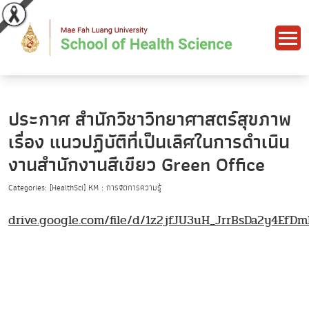
ประกาศ สำนักวิชาวิทยาศาสตร์สุขภาพ
เรื่อง แนวปฏิบัติที่เป็นเลิศในการดำเนิน
งานสำนักงานสีเขียว Green Office
Categories: [HealthSci] KM : การจัดการความรู้
drive.google.com/file/d/1z2jfJU3uH_JrrBsDa2y4Ef