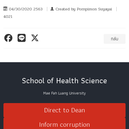
04/30/2020 2563
Created by
Pornpimon Suyayai
4021
กลับ
School of Health Science
Mae Fah Luang University
Direct to Dean
Inform corruption