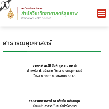
สาธารณสุขศาสตร์
อาจารย์ ดร.สิรินันท์ สุวรรณาภรณ์
ตำแหน่ง หัวหน้าสาขาวิชาสาธารณสุขศาสตร์
อีเมล sirinan.suw@mfu.ac.th
รอง
ศาสตราจารย์ ดร.ธวัชชัย อภิเดชกุล
ตำแหน่ง อาจารย์ประจำสำนักวิชาฯ