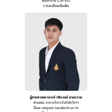
ห้องทำงาน E3B-410
รายละเอียดเพิ่มเติม
ผู้ช่วยศาสตราจารย์ รติภาคย์ ตามรภาค
ตำแหน่ง อาจารย์ประจำสำนักวิชาฯ
อีเมล ratipark.tam@mfu.ac.th