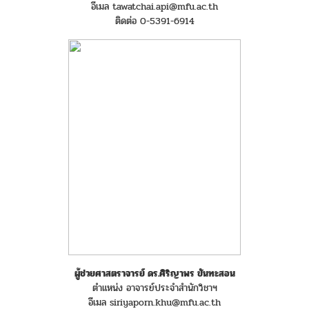
อีเมล tawatchai.api@mfu.ac.th
ติดต่อ 0-5391-6914
ผู้ช่วยศาสตราจารย์ ดร.ศิริญาพร ขันทะสอน
ตำแหน่ง อาจารย์ประจำสำนักวิชาฯ
อีเมล siriyaporn.khu@mfu.ac.th