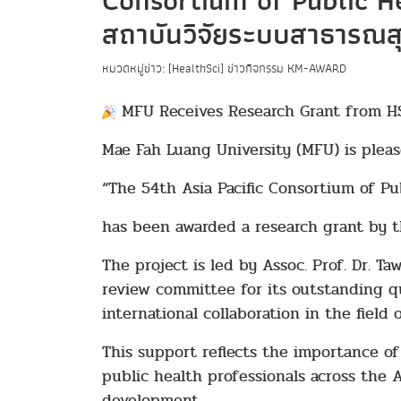
Consortium of Public Hea
สถาบันวิจัยระบบสาธารณสุ
หมวดหมู่ข่าว: [HealthSci] ข่าวกิจกรรม KM-AWARD
MFU Receives Research Grant from HSR
Mae Fah Luang University (MFU) is pleas
“The 54th Asia Pacific Consortium of P
has been awarded a research grant by t
The project is led by Assoc. Prof. Dr. T
review committee for its outstanding q
international collaboration in the field 
This support reflects the importance o
public health professionals across the A
development.