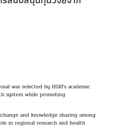
ารสนับสนุนทุนวิจัยจาก
oposal was selected by HSRI’s academic
lth system while promoting
c exchange and knowledge sharing among
role in regional research and health