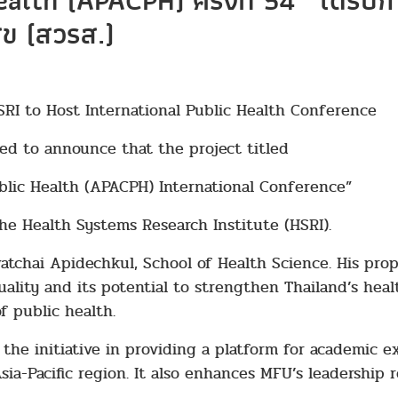
lth (APACPH) ครั้งที่ 54” ได้รับก
ข (สวรส.)
I to Host International Public Health Conference
ed to announce that the project titled
ublic Health (APACPH) International Conference”
he Health Systems Research Institute (HSRI).
awatchai Apidechkul, School of Health Science. His pr
uality and its potential to strengthen Thailand’s hea
of public health.
f the initiative in providing a platform for academi
sia-Pacific region. It also enhances MFU’s leadership 