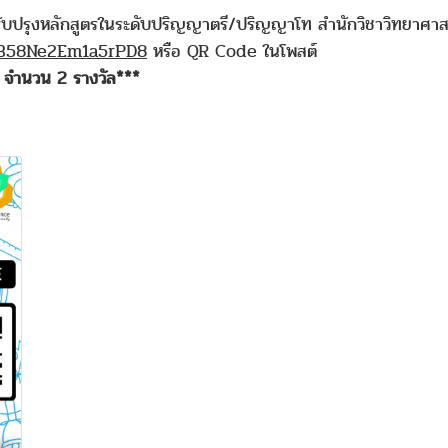
การปรับปรุงหลักสูตรในระดับปริญญาตรี/ปริญญาโท สำนักวิชาวิทยาศ
nB58Ne2Em1a5rPD8
หรือ QR Code ในโพสต์
า จำนวน 2 รางวัล***