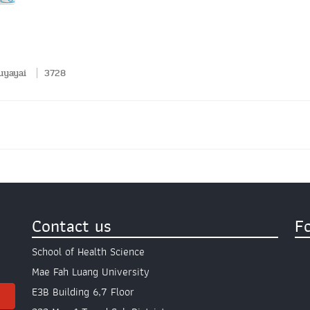
uyayai
3728
Contact us
F
School of Health Science
Mae Fah Luang University
E3B Building 6,7 Floor